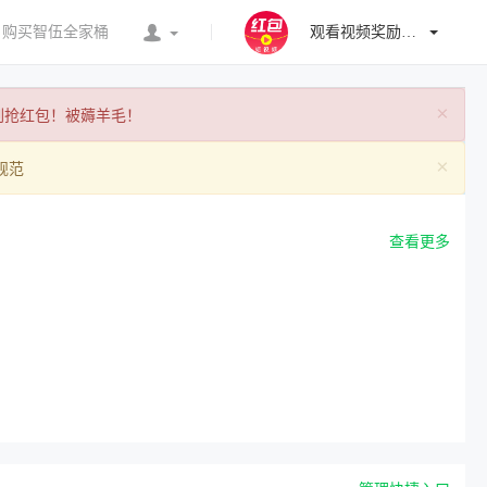
购买智伍全家桶
观看视频奖励红包
×
刷抢红包！被薅羊毛！
×
规范
查看更多