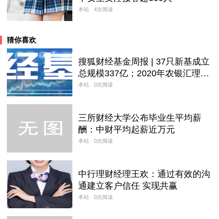
本站
4次阅读
猜你喜欢
搜狐财经基金周报 | 37只新基成立
总规模337亿；2020年农银汇理4
产品业绩霸榜
本站
0次阅读
三所财经大学公布毕业生平均薪
酬：中财平均起薪近万元
本站
0次阅读
中行理财经理王欢：通过有效的沟
通建立客户信任 实现共赢
本站
0次阅读