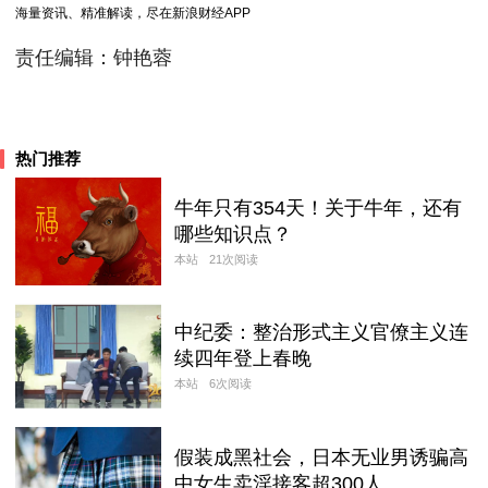
海量资讯、精准解读，尽在新浪财经APP
责任编辑：钟艳蓉
热门推荐
牛年只有354天！关于牛年，还有
哪些知识点？
本站
21次阅读
中纪委：整治形式主义官僚主义连
续四年登上春晚
本站
6次阅读
假装成黑社会，日本无业男诱骗高
中女生卖淫接客超300人