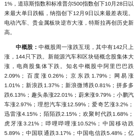
1%，道琼斯指数和
标准普尔500指数
创下10月28日以
来最大单日跌幅，纳指创下12月9日以来最差表现。
电动汽车、贵金属板块逆市大涨，特斯拉再创历史新
高。
中概股：
中概股周一涨跌互现，其中有142只上
涨，144只下跌。新能源汽车和区块链概念股集体大
涨，电商股集体下跌。知名中概股中阿里巴巴跌
2.09%；百度涨0.26%；京东跌1.79%；网易涨
1.01%；新浪跌1.37%；新浪微博跌0.81%；拼多多
跌6.13%；趣头条涨22.01%；蔚来涨9.79%；小鹏汽
车涨2.97%；理想汽车涨12.59%；爱奇艺涨3.2%；
迅雷涨4.15%；陌陌跌2.15%；欢聚时代跌1.68%；
虎牙涨3.21%；哔哩哔哩涨10.52%；中国移动跌
5.89%；中国联通跌3.17%；中国电信跌5.48%；亿