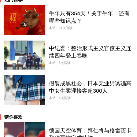
牛年只有354天！关于牛年，还有
哪些知识点？
本站
21次阅读
中纪委：整治形式主义官僚主义连
续四年登上春晚
本站
6次阅读
假装成黑社会，日本无业男诱骗高
中女生卖淫接客超300人
本站
4次阅读
猜你喜欢
德国天空体育：拜仁将与格雷茨卡