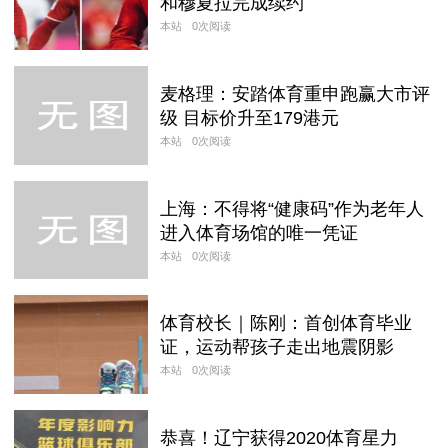
和穆夏拉完成续约
本站
0次阅读
麦格理：安踏体育重申跑赢大市评
级 目标价升至179港元
本站
0次阅读
上海：不得将“健康码”作为老年人
进入体育场馆的唯一凭证
本站
0次阅读
体育校长｜陈刚：首创体育毕业
证，运动帮孩子走出地震阴影
本站
0次阅读
恭喜！辽宁获得2020体育星力