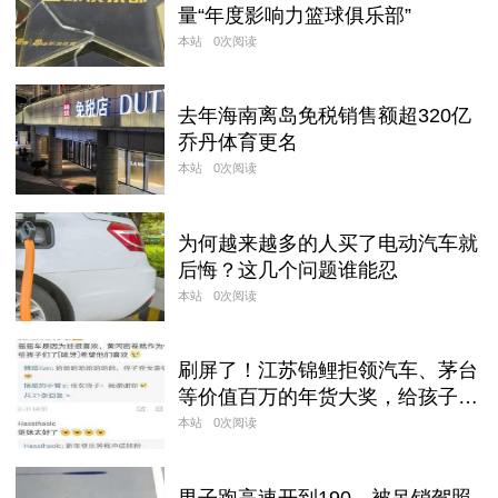
量“年度影响力篮球俱乐部”
本站
0次阅读
去年海南离岛免税销售额超320亿
乔丹体育更名
本站
0次阅读
为何越来越多的人买了电动汽车就
后悔？这几个问题谁能忍
本站
0次阅读
刷屏了！江苏锦鲤拒领汽车、茅台
等价值百万的年货大奖，给孩子们
留下了黄冈密卷......
本站
0次阅读
男子跑高速开到190，被吊销驾照