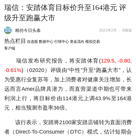
瑞信：安踏体育目标价升至164港元 评
级升至跑赢大市
精仿今日头条
2021年2月
0阅读
热点栏目
自选股 数据中心 行情中心 资金流向 模拟交易
客户端
瑞信发布研究报告，将
安踏体育
(
129.5
,
-0.80
,
-0.61%
)
（02020）评级由“中性”升至“跑赢大市”，认
为受惠行业复苏等，加上消费者对健康关注增加，长
远而言Amer品牌具潜力，而直营渠道中期也可带来
利润上行，将目标价由114港元上调43.9%至164港
元，相当预测市盈率36倍。
该行表示，安踏将2100家安踏店铺转为直面消费
者（Direct-To-Consumer（DTC）模式，估计短期会